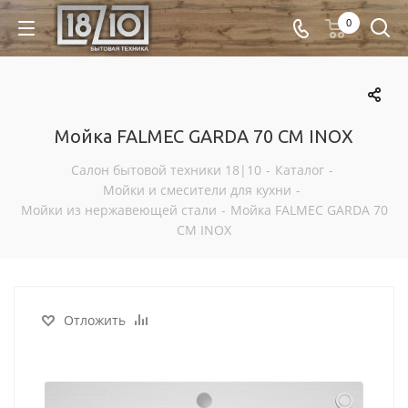
0
Мойка FALMEC GARDA 70 CM INOX
Салон бытовой техники 18|10
-
Каталог
-
Мойки и смесители для кухни
-
Мойки из нержавеющей стали
-
Мойка FALMEC GARDA 70
CM INOX
Отложить