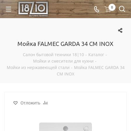
0
Мойка FALMEC GARDA 34 CM INOX
Салон бытовой техники 18|10
-
Каталог
-
Мойки и смесители для кухни
-
Мойки из нержавеющей стали
-
Мойка FALMEC GARDA 34
CM INOX
Отложить