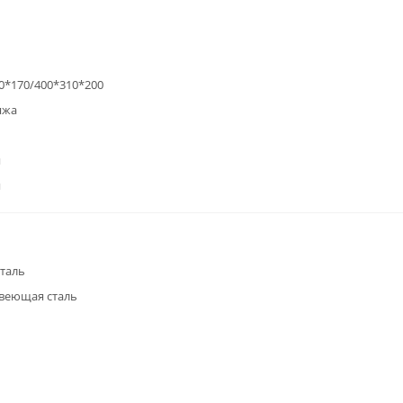
0*170/400*310*200
яжа
я
я
таль
веющая сталь