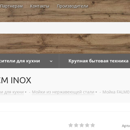
Партнерам
Контакты
Производители
...
сители для кухни
Крупная бытовая техника
CM INOX
и для кухни
-
Мойки из нержавеющей стали
-
Мойка FALME
Арти