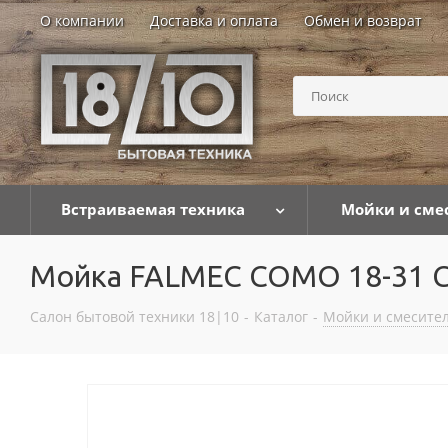
О компании
Доставка и оплата
Обмен и возврат
Встраиваемая техника
Мойки и сме
Мойка FALMEC COMO 18-31 
Салон бытовой техники 18|10
-
Каталог
-
Мойки и смесител