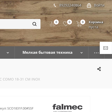
89292240864
Войти
Корзина
0
0
0
пуста
Мелкая бытовая техника
C COMO 18-31 CM INOX
кул:
SCO1831F.00#SSF