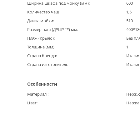
Ширина шкафа под мойку (мм)
600
Количество чаш
1,5
Длина мойки
510
Размер чаш (Д*Ш*Г*) мм
400*18
Пляж (Крыло)
Без пл
Толщина (мм)
1
Страна бренда
Итали
Страна изготовитель
Итали
Особенности
Материал
Нерж.с
Цвет
Нержа