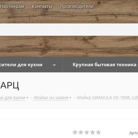
Партнерам
Контакты
Производители
...
сители для кухни
Крупная бытовая техника
ВАРЦ
и для кухни
-
Мойки из камня
-
Мойка GRANULA ES-7808, Ш
Арти