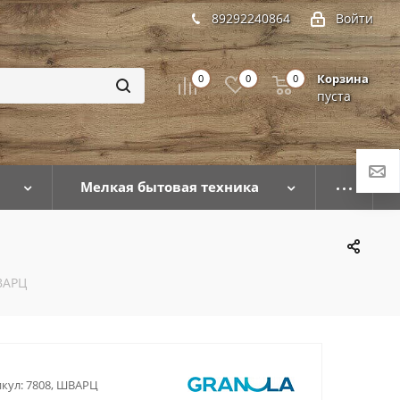
89292240864
Войти
Корзина
0
0
0
пуста
Мелкая бытовая техника
ВАРЦ
кул:
7808, ШВАРЦ