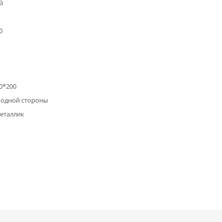
й
0
0*200
 одной стороны
еталлик