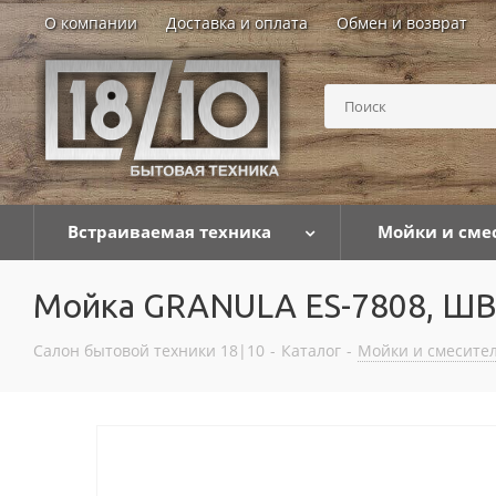
О компании
Доставка и оплата
Обмен и возврат
Встраиваемая техника
Мойки и сме
Мойка GRANULA ES-7808, Ш
Салон бытовой техники 18|10
-
Каталог
-
Мойки и смесител