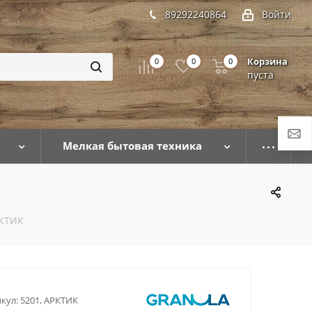
89292240864
Войти
Корзина
0
0
0
пуста
Мелкая бытовая техника
РКТИК
кул:
5201, АРКТИК