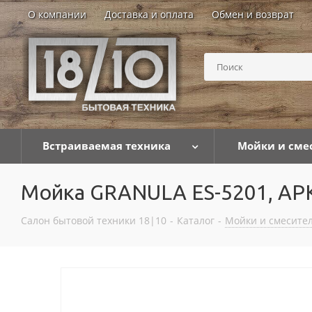
О компании
Доставка и оплата
Обмен и возврат
Встраиваемая техника
Мойки и сме
Мойка GRANULA ES-5201, А
Салон бытовой техники 18|10
-
Каталог
-
Мойки и смесител