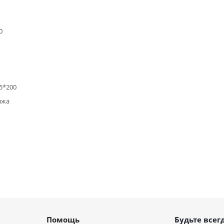
0
5*200
яжа
Помощь
Будьте всегд