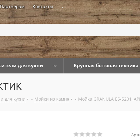
Партнерам
Контакты
...
сители для кухни
Крупная бытовая техника
РКТИК
и для кухни
-
Мойки из камня
-
Мойка GRANULA ES-5201, А
Арти