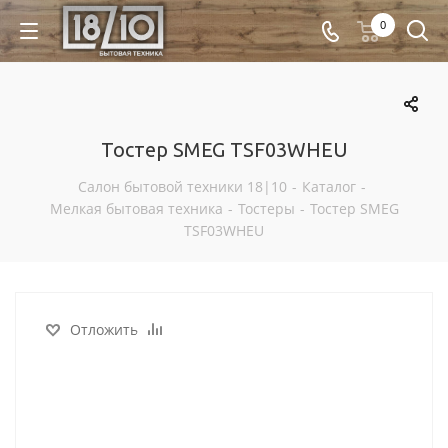
0
Тостер SMEG TSF03WHEU
Салон бытовой техники 18|10
-
Каталог
-
Мелкая бытовая техника
-
Тостеры
-
Тостер SMEG
TSF03WHEU
Отложить