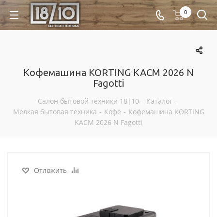
0
Кофемашина KORTING KACM 2026 N
Fagotti
Салон бытовой техники 18|10
-
Каталог
-
Мелкая бытовая техника
-
Кофе
-
Кофемашина KORTING
KACM 2026 N Fagotti
Отложить