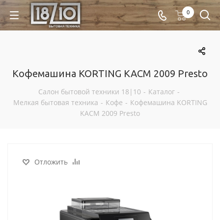
0
Кофемашина KORTING KACM 2009 Presto
Салон бытовой техники 18|10
-
Каталог
-
Мелкая бытовая техника
-
Кофе
-
Кофемашина KORTING
KACM 2009 Presto
Отложить