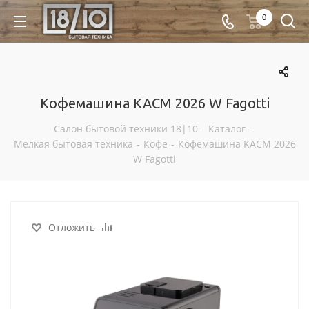
0
Кофемашина KACM 2026 W Fagotti
Салон бытовой техники 18|10
-
Каталог
-
Мелкая бытовая техника
-
Кофе
-
Кофемашина KACM 2026
W Fagotti
Отложить