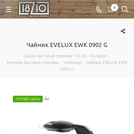
0
Чайник EVELUX EWK 0902 G
Салон бытовой техники 18|10
-
Каталог
-
Мелкая бытовая техника
-
Чайники
-
Чайник EVELUX EWK
0902 G
Отложить
ПРОМО ЦЕНА