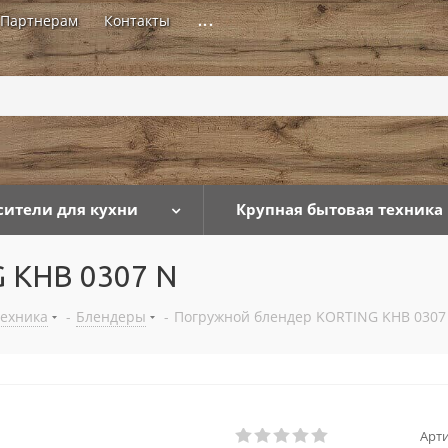
Партнерам
Контакты
...
сители для кухни
Крупная бытовая техника
 KHB 0307 N
техника
-
Блендеры
-
Погружной блендер KORTING KHB 0307
Арти