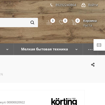
89292240864
Войти
Корзина
0
0
0
пуста
Мелкая бытовая техника
 N
кул:
00000020922