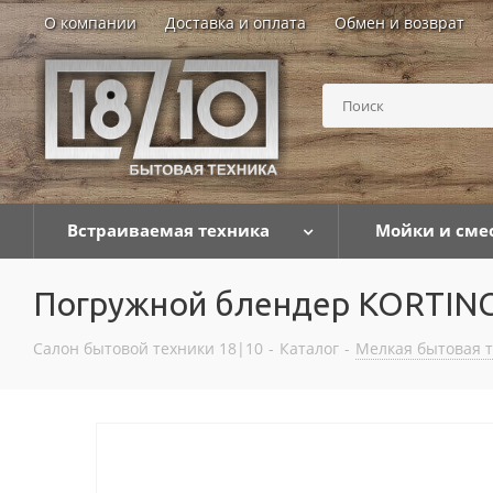
О компании
Доставка и оплата
Обмен и возврат
Встраиваемая техника
Мойки и сме
Погружной блендер KORTING
Салон бытовой техники 18|10
-
Каталог
-
Мелкая бытовая 