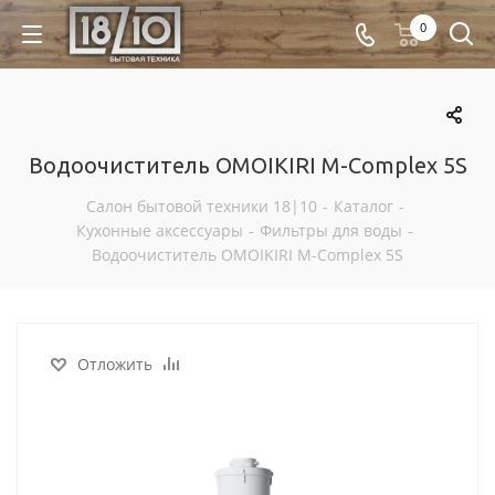
0
Водоочиститель OMOIKIRI M-Complex 5S
Салон бытовой техники 18|10
-
Каталог
-
Кухонные аксессуары
-
Фильтры для воды
-
Водоочиститель OMOIKIRI M-Complex 5S
Отложить