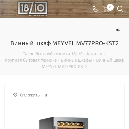
0
Винный шкаф MEYVEL MV77PRO-KST2
Салон бытовой техники 18|10
-
Каталог
-
Крупная бытовая техника
-
Винные шкафы
-
Винный шкаф
MEYVEL MV77PRO-KST2
Отложить