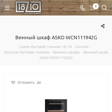
0
Винный шкаф ASKO WCN111942G
Салон бытовой техники 18|10
-
Каталог
-
Крупная бытовая техника
-
Винные шкафы
-
Винный шкаф
ASKO WCN111942G
Отложить