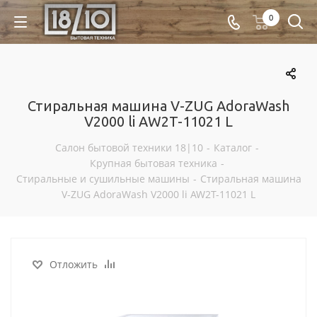
0
Стиральная машина V-ZUG AdoraWash
V2000 li AW2T-11021 L
Салон бытовой техники 18|10
-
Каталог
-
Крупная бытовая техника
-
Стиральные и сушильные машины
-
Стиральная машина
V-ZUG AdoraWash V2000 li AW2T-11021 L
Отложить