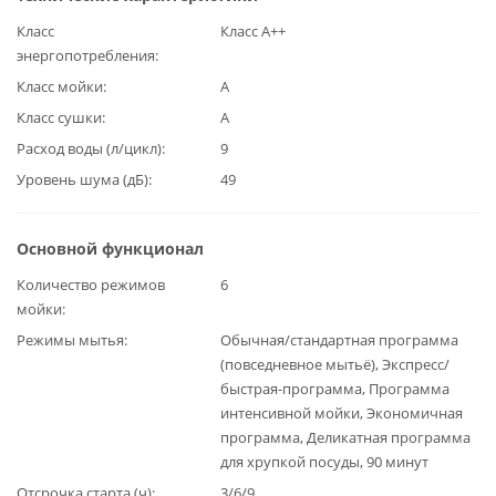
Класс
Класс А++
энергопотребления
Класс мойки
А
Класс сушки
А
Расход воды (л/цикл)
9
Уровень шума (дБ)
49
Основной функционал
Количество режимов
6
мойки
Режимы мытья
Обычная/стандартная программа
(повседневное мытьё), Экспресс/
быстрая-программа, Программа
интенсивной мойки, Экономичная
программа, Деликатная программа
для хрупкой посуды, 90 минут
Отсрочка старта (ч)
3/6/9