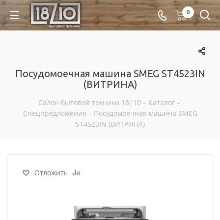
0
Посудомоечная машина SMEG ST4523IN
(ВИТРИНА)
Салон бытовой техники 18|10
-
Каталог
-
Спецпредложения
-
Посудомоечная машина SMEG
ST4523IN (ВИТРИНА)
Отложить