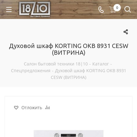
0
Духовой шкаф KORTING OKB 8931 CESW
(ВИТРИНА)
Салон бытовой техники 18|10
-
Каталог
-
Спецпредложения
-
Духовой шкаф KORTING OKB 8931
CESW (ВИТРИНА)
Отложить