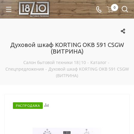
0
Духовой шкаф KORTING OKB 591 CSGW
(ВИТРИНА)
Салон бытовой техники 18|10
-
Каталог
-
Спецпредложения
-
Духовой шкаф KORTING OKB 591 CSGW
(ВИТРИНА)
Отложить
РАСПРОДАЖА