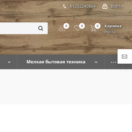
89292240864
Войти
Корзина
0
0
0
пуста
Мелкая бытовая техника