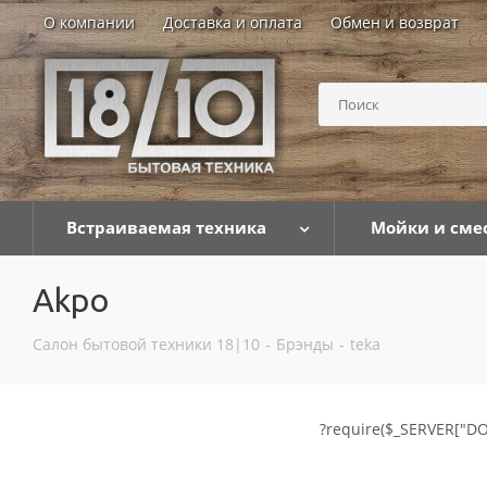
О компании
Доставка и оплата
Обмен и возврат
Встраиваемая техника
Мойки и сме
Akpo
Салон бытовой техники 18|10
-
Брэнды
-
teka
?require($_SERVER["DO