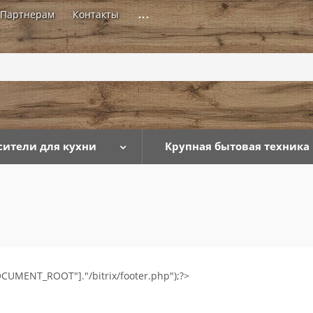
Партнерам
Контакты
...
сители для кухни
Крупная бытовая техника
CUMENT_ROOT"]."/bitrix/footer.php");?>