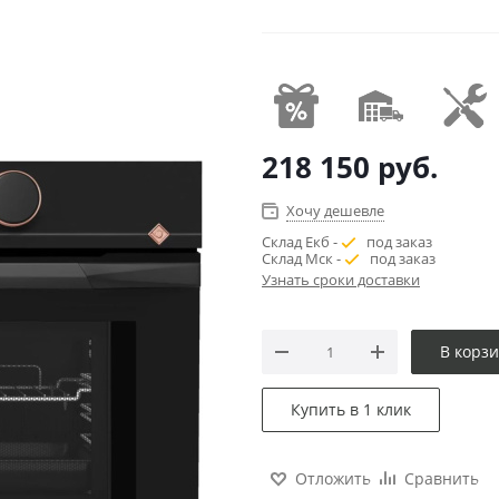
218 150
руб.
Хочу дешевле
Склад Екб -
под заказ
Склад Мск -
под заказ
Узнать сроки доставки
В корз
Купить в 1 клик
Отложить
Сравнить