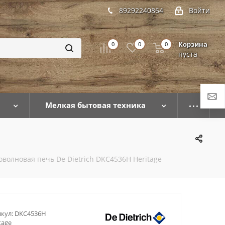
89292240864
Войти
Корзина
0
0
0
пуста
Мелкая бытовая техника
волновая печь De Dietrich DKC4536H Heritage
кул:
DKC4536H
tage