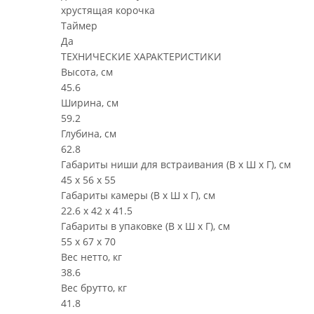
хрустящая корочка
Таймер
Да
ТЕХНИЧЕСКИЕ ХАРАКТЕРИСТИКИ
Высота, см
45.6
Ширина, см
59.2
Глубина, см
62.8
Габариты ниши для встраивания (В х Ш х Г), см
45 х 56 х 55
Габариты камеры (В х Ш х Г), см
22.6 х 42 х 41.5
Габариты в упаковке (В х Ш х Г), см
55 х 67 х 70
Вес нетто, кг
38.6
Вес брутто, кг
41.8