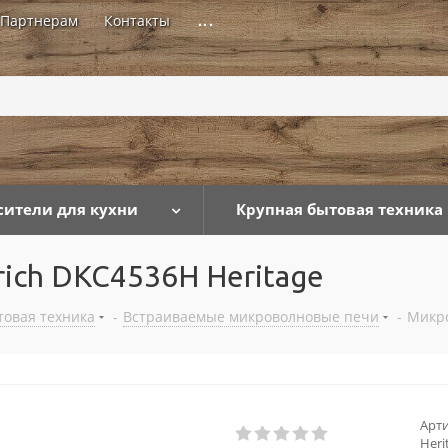
Партнерам
Контакты
...
сители для кухни
Крупная бытовая техника
ich DKC4536H Heritage
товая техника
-
Встраиваемые микроволновые печи
-
Микро
Арти
Heri