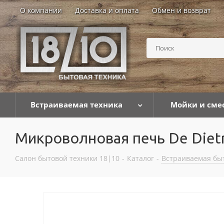
О компании
Доставка и оплата
Обмен и возврат
Встраиваемая техника
Мойки и сме
Микроволновая печь De Dietr
Салон бытовой техники 18|10
-
Каталог
-
Встраиваемая бы