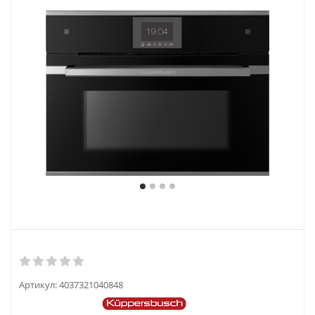
Артикул:
4037321040848