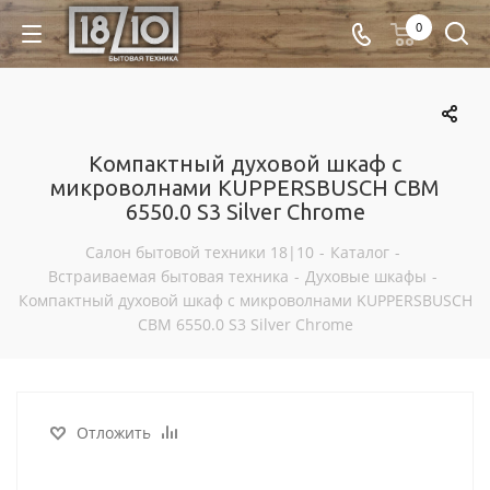
0
Компактный духовой шкаф с
микроволнами KUPPERSBUSCH CBM
6550.0 S3 Silver Chrome
Салон бытовой техники 18|10
-
Каталог
-
Встраиваемая бытовая техника
-
Духовые шкафы
-
Компактный духовой шкаф с микроволнами KUPPERSBUSCH
CBM 6550.0 S3 Silver Chrome
Отложить