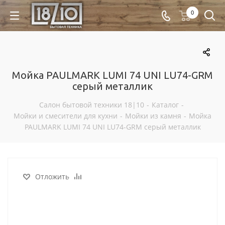
0
Мойка PAULMARK LUMI 74 UNI LU74-GRM
серый металлик
Салон бытовой техники 18|10
-
Каталог
-
Мойки и смесители для кухни
-
Мойки из камня
-
Мойка
PAULMARK LUMI 74 UNI LU74-GRM серый металлик
Отложить