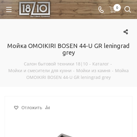
0
Мойка OMOIKIRI BOSEN 44-U GR leningrad
grey
Салон бытовой техники 18|10
-
Каталог
-
Мойки и смесители для кухни
-
Мойки из камня
-
Мойка
OMOIKIRI BOSEN 44-U GR leningrad grey
Отложить