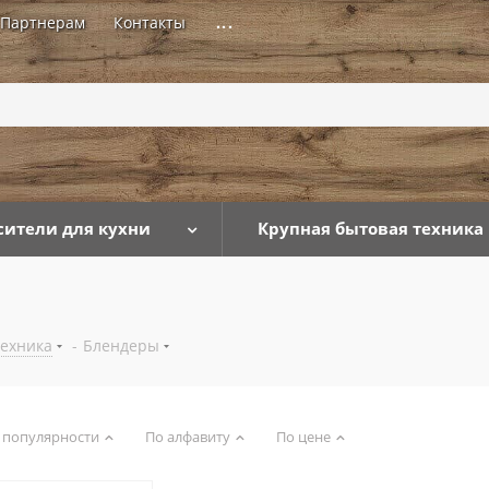
Партнерам
Контакты
...
сители для кухни
Крупная бытовая техника
техника
-
Блендеры
 популярности
По алфавиту
По цене