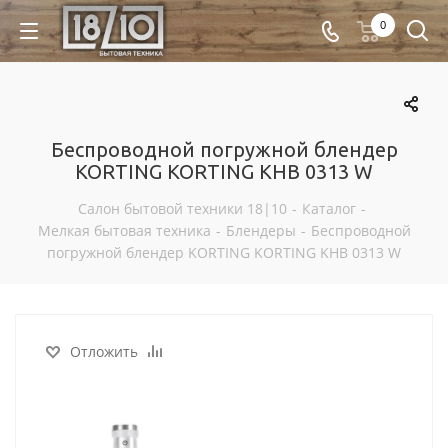
0
Беспроводной погружной блендер
KORTING KORTING KHB 0313 W
Салон бытовой техники 18|10
-
Каталог
-
Мелкая бытовая техника
-
Блендеры
-
Беспроводной
погружной блендер KORTING KORTING KHB 0313 W
Отложить