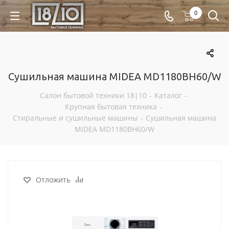
0
Сушильная машина MIDEA MD1180BH60/W
Салон бытовой техники 18|10
-
Каталог
-
Крупная бытовая техника
-
Стиральные и сушильные машины
-
Сушильная машина
MIDEA MD1180BH60/W
Отложить