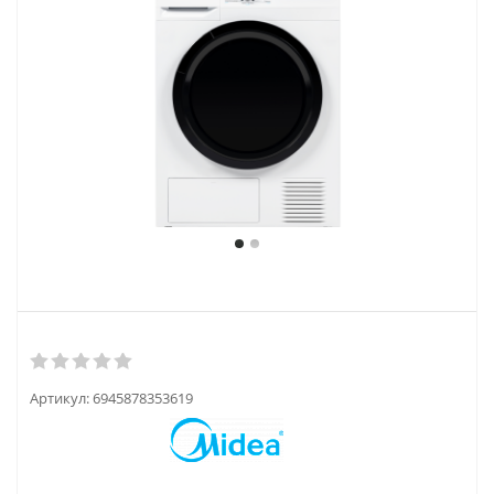
Артикул:
6945878353619