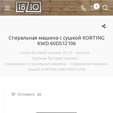
0
Стиральная машина с сушкой KORTING
KWD 60DS12106
Салон бытовой техники 18|10
-
Каталог
-
Крупная бытовая техника
-
Стиральные и сушильные машины
-
Стиральная машина с
сушкой KORTING KWD 60DS12106
Отложить