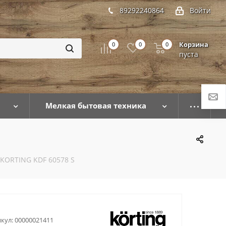
89292240864
Войти
Корзина
0
0
0
пуста
Мелкая бытовая техника
 KORTING KDF 60578 S
кул:
00000021411