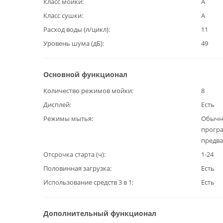
Класс мойки
А
Класс сушки
А
Расход воды (л/цикл)
11
Уровень шума (дБ)
49
Основной функционал
Количество режимов мойки
8
Дисплей
Есть
Режимы мытья
Обычна
програ
предва
Отсрочка старта (ч)
1-24
Половинная загрузка
Есть
Использование средств 3 в 1
Есть
Дополнительный функционал