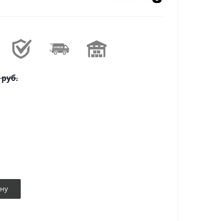
руб.
ину