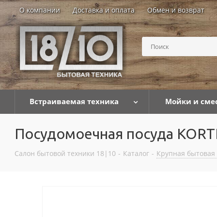
О компании
Доставка и оплата
Обмен и возврат
Встраиваемая техника
Мойки и сме
Посудомоечная посуда KORTI
Салон бытовой техники 18|10
-
Каталог
-
Крупная бытовая