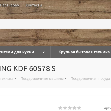
Партнерам
Контакты
...
сители для кухни
Крупная бытовая техника
NG KDF 60578 S
 техника
-
Посудомоечные машины
-
Посудомоечная посуда
Арти