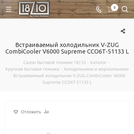
0
Встраиваемый холодильник V-ZUG
CombiCooler V6000 Supreme CCO6T-51133 L
Салон бытовой техники 18|10
-
Каталог
-
Крупная бытовая техника
-
Холодильники и морозильники
-
Встраиваемый холодильник V-ZUG CombiCooler V6000
Supreme CCO6T-51133 L
Отложить