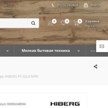
89292240864
Войти
Корзина
0
0
0
пуста
Мелкая бытовая техника
ь HIBERG PF 32L4 NFW
кул:
00000248094