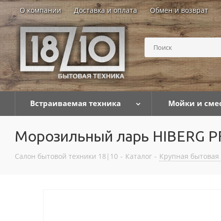
О компании
Доставка и оплата
Обмен и возврат
Встраиваемая техника
Мойки и сме
Морозильный ларь HIBERG P
Салон бытовой техники 18|10
-
Каталог
-
Крупная бытовая