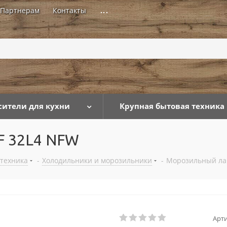
Партнерам
Контакты
...
сители для кухни
Крупная бытовая техника
F 32L4 NFW
 техника
-
Холодильники и морозильники
-
Морозильный лар
Арти