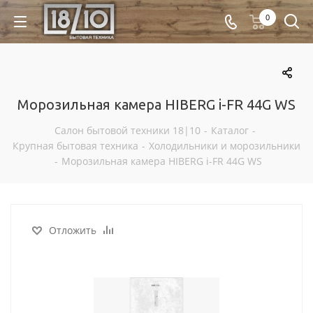
0
Морозильная камера HIBERG i-FR 44G WS
Салон бытовой техники 18|10
-
Каталог
-
Крупная бытовая техника
-
Холодильники и морозильники
-
Морозильная камера HIBERG i-FR 44G WS
Отложить