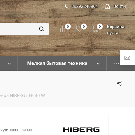
89292240864
Войти
Корзина
0
0
0
пуста
Мелкая бытовая техника
ера HIBERG i-FR 40 W
кул:
00000359080