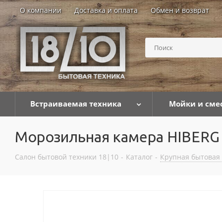
О компании
Доставка и оплата
Обмен и возврат
Встраиваемая техника
Мойки и сме
Морозильная камера HIBERG 
Салон бытовой техники 18|10
-
Каталог
-
Крупная бытовая