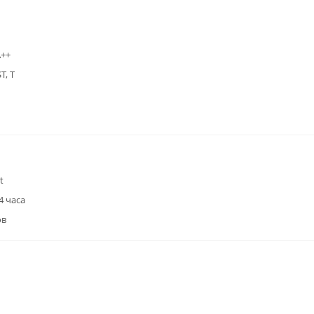
А++
T, T
t
4 часа
ов