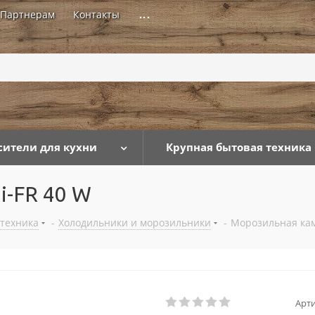
Партнерам
Контакты
...
сители для кухни
Крупная бытовая техника
i-FR 40 W
 техника
-
Холодильники и морозильники
-
Морозильная кам
Арти