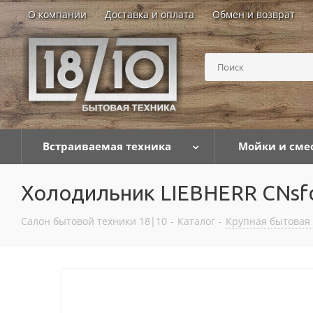
О компании
Доставка и оплата
Обмен и возврат
Встраиваемая техника
Мойки и сме
Холодильник LIEBHERR CNsfd
Салон бытовой техники 18|10
-
Каталог
-
Крупная бытовая