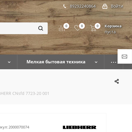
89292240864
Войти
Корзина
0
0
0
пуста
Мелкая бытовая техника
BHERR CNsfd 7723-20 001
кул:
2000070074