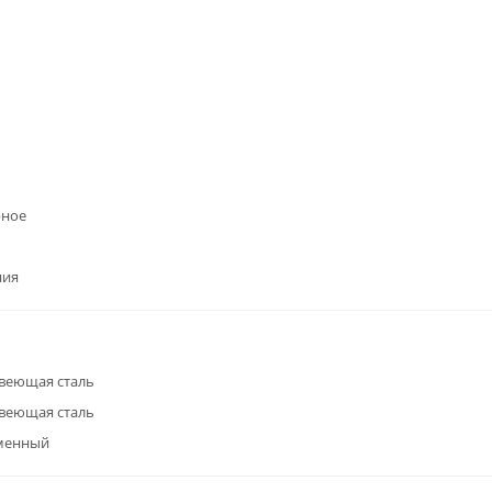
рное
ния
веющая сталь
веющая сталь
менный