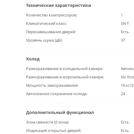
Технические характеристики
Количество компрессоров
1
Климатический класс
SN-T
Перенавешивание дверей
Есть
Уровень шума (дБ)
37
Холод
Размораживание в холодильной камере
Автома
Размораживание в морозильной камере
No fros
Мощность замораживания
16 кг/2
Автономное сохранение холода
24
Дополнительный функционал
Зона свежести (0 зона)
Есть
Индикация открытых дверей
Есть