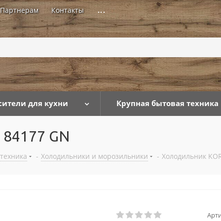
Партнерам
Контакты
...
сители для кухни
Крупная бытовая техника
 84177 GN
 техника
-
Холодильники и морозильники
-
Холодильник KO
Арти