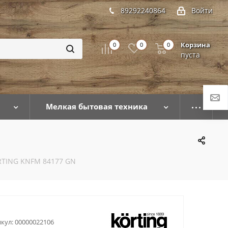
89292240864
Войти
Корзина
0
0
0
пуста
Мелкая бытовая техника
RTING KNFM 84177 GN
кул:
00000022106