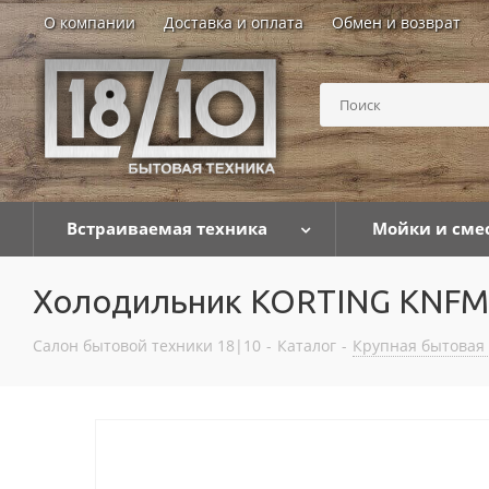
О компании
Доставка и оплата
Обмен и возврат
Встраиваемая техника
Мойки и сме
Холодильник KORTING KNFM
Салон бытовой техники 18|10
-
Каталог
-
Крупная бытовая