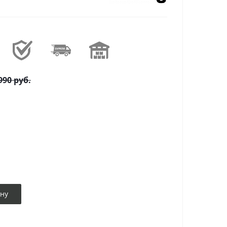
990
руб.
ину