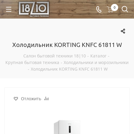
0
Холодильник KORTING KNFC 61811 W
Салон бытовой техники 18|10
-
Каталог
-
Крупная бытовая техника
-
Холодильники и морозильники
-
Холодильник KORTING KNFC 61811 W
Отложить