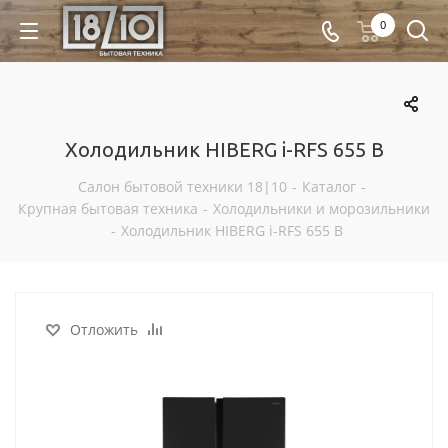
0
Холодильник HIBERG i-RFS 655 B
Салон бытовой техники 18|10
-
Каталог
-
Крупная бытовая техника
-
Холодильники и морозильники
-
Холодильник HIBERG i-RFS 655 B
Отложить