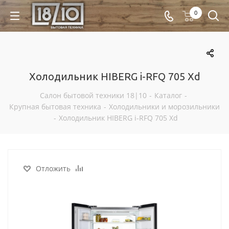
0
Холодильник HIBERG i-RFQ 705 Xd
Салон бытовой техники 18|10
-
Каталог
-
Крупная бытовая техника
-
Холодильники и морозильники
-
Холодильник HIBERG i-RFQ 705 Xd
Отложить