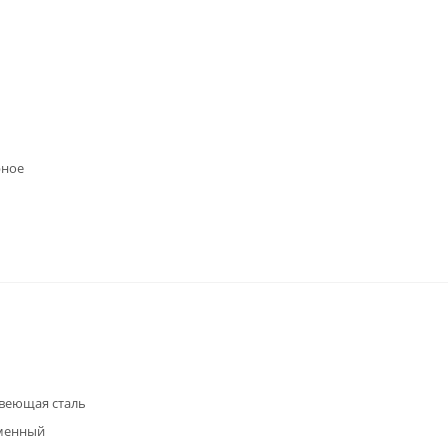
рное
веющая сталь
менный