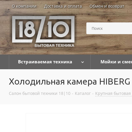
О компании
Доставка и оплата
Обмен и возврат
Встраиваемая техника
Мойки и сме
Холодильная камера HIBERG 
Салон бытовой техники 18|10
-
Каталог
-
Крупная бытовая