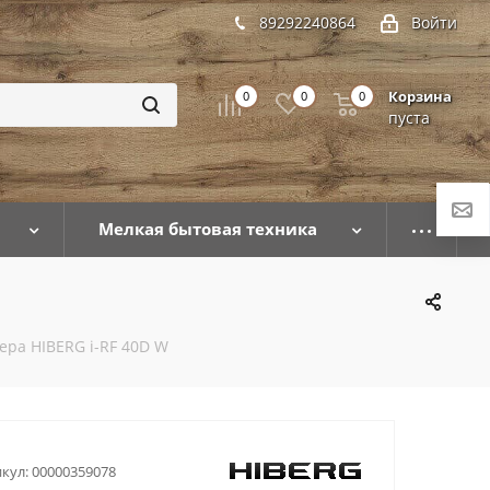
89292240864
Войти
Корзина
0
0
0
пуста
Мелкая бытовая техника
ера HIBERG i-RF 40D W
кул:
00000359078