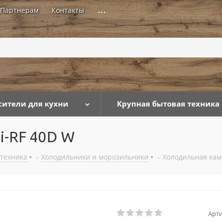
Партнерам
Контакты
...
сители для кухни
Крупная бытовая техника
i-RF 40D W
 техника
-
Холодильники и морозильники
-
Холодильная кам
Арти