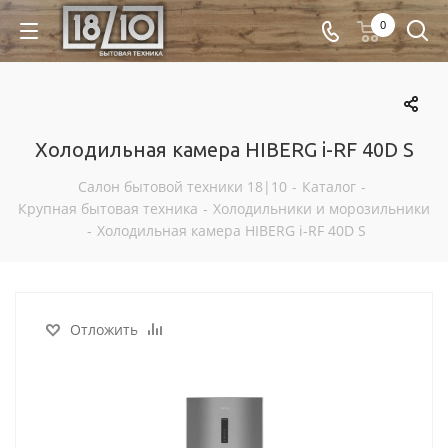
0
Холодильная камера HIBERG i-RF 40D S
Салон бытовой техники 18|10
-
Каталог
-
Крупная бытовая техника
-
Холодильники и морозильники
-
Холодильная камера HIBERG i-RF 40D S
Отложить